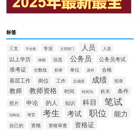
标签
人员
专业
三支
人选
不合格
主管部门
公务员
以上学历
公务员考试
信息
体能
准考证
合格
单位
分数线
初审
原件
成绩
基层工作
岗位
工作
招录
总成绩
教师资格
教师
条件
时间
机关
时间为
笔试
科目
申论
的人
知识
照片
职位
考生
考试
能力
考官
结构化
资格证
资格
资格审查
自己的