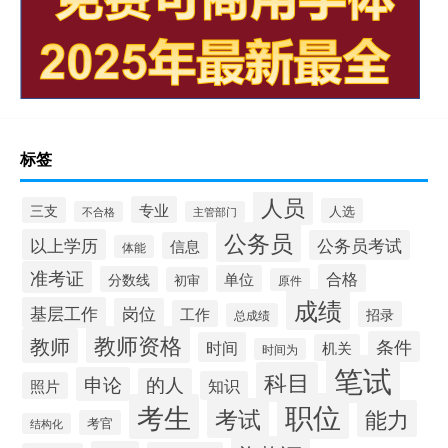
标签
人员
专业
三支
人选
不合格
主管部门
公务员
以上学历
公务员考试
信息
体能
准考证
合格
单位
分数线
初审
原件
成绩
基层工作
岗位
工作
招录
总成绩
教师资格
教师
条件
时间
机关
时间为
笔试
科目
申论
的人
知识
照片
职位
考生
考试
能力
考官
结构化