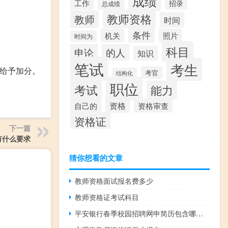
成绩
工作
招录
总成绩
教师资格
教师
时间
条件
机关
照片
时间为
科目
申论
的人
知识
笔试
考生
%给予加分。
考官
结构化
职位
考试
能力
资格
资格审查
自己的
资格证
下一篇
有什么要求
猜你想看的文章
教师资格面试报名费多少
教师资格证考试科目
平安银行春季校园招聘网申简历包含哪些内容