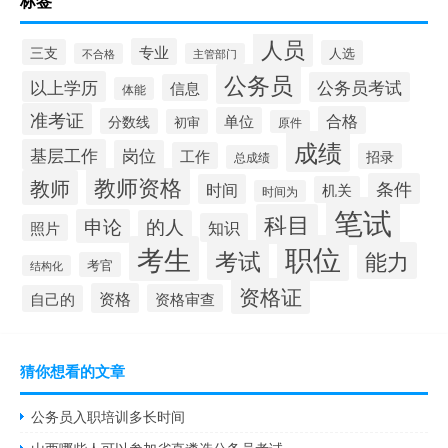
标签
人员
专业
三支
人选
不合格
主管部门
公务员
以上学历
公务员考试
信息
体能
准考证
合格
单位
分数线
初审
原件
成绩
基层工作
岗位
工作
招录
总成绩
教师资格
教师
条件
时间
机关
时间为
笔试
科目
申论
的人
知识
照片
职位
考生
考试
能力
考官
结构化
资格证
资格
资格审查
自己的
猜你想看的文章
公务员入职培训多长时间
山西哪些人可以参加省直遴选公务员考试