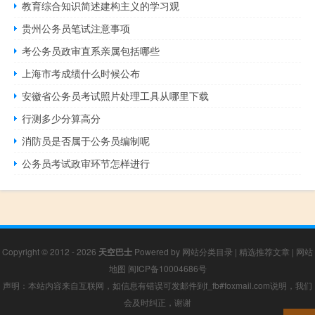
教育综合知识简述建构主义的学习观
贵州公务员笔试注意事项
考公务员政审直系亲属包括哪些
上海市考成绩什么时候公布
安徽省公务员考试照片处理工具从哪里下载
行测多少分算高分
消防员是否属于公务员编制呢
公务员考试政审环节怎样进行
Copyright © 2012 - 2026
天空巴士
Powered by
网站分类目录
|
精选推荐文章
|
网站
地图
闽ICP备10004686号
声明：本站内容来自互联网，如信息有错误可发邮件到f_fb#foxmail.com说明，我们
会及时纠正，谢谢