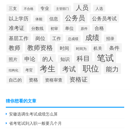
人员
专业
三支
人选
不合格
主管部门
公务员
以上学历
公务员考试
信息
体能
准考证
合格
单位
分数线
初审
原件
成绩
基层工作
岗位
工作
招录
总成绩
教师资格
教师
条件
时间
机关
时间为
笔试
科目
申论
的人
知识
照片
职位
考生
考试
能力
考官
结构化
资格证
资格
资格审查
自己的
猜你想看的文章
安徽选调生考试成绩怎么算
省考笔试到入职一般要几个月