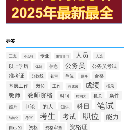
标签
人员
专业
三支
人选
不合格
主管部门
公务员
以上学历
公务员考试
信息
体能
准考证
合格
单位
分数线
初审
原件
成绩
基层工作
岗位
工作
招录
总成绩
教师资格
教师
条件
时间
机关
时间为
笔试
科目
申论
的人
知识
照片
职位
考生
考试
能力
考官
结构化
资格证
资格
资格审查
自己的