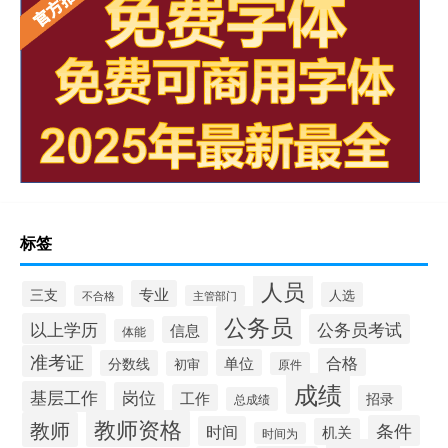
标签
人员
专业
三支
人选
不合格
主管部门
公务员
以上学历
公务员考试
信息
体能
准考证
合格
单位
分数线
初审
原件
成绩
基层工作
岗位
工作
招录
总成绩
教师资格
教师
条件
时间
机关
时间为