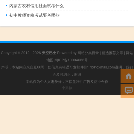
内蒙古农村信用社面试考什么
初中教师资格考试要考哪些
Copyright © 2012 - 2026
天空巴士
Powered by
网站分类目录
|
精选推荐文章
|
网站
地图
闽ICP备10004686号
声明：本站内容来自互联网，如信息有错误可发邮件到f_fb#foxmail.com说明，我们
会及时纠正，谢谢
本站仅为个人兴趣爱好，不接盈利性广告及商业合作
小男孩