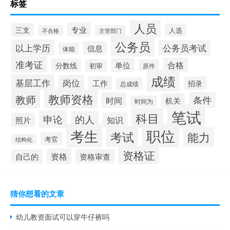
标签
人员
专业
三支
人选
不合格
主管部门
公务员
以上学历
公务员考试
信息
体能
准考证
合格
单位
分数线
初审
原件
成绩
基层工作
岗位
工作
招录
总成绩
教师资格
教师
条件
时间
机关
时间为
笔试
科目
申论
的人
知识
照片
职位
考生
考试
能力
考官
结构化
资格证
资格
资格审查
自己的
猜你想看的文章
幼儿教资面试可以穿牛仔裤吗