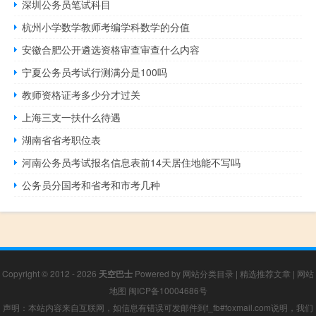
深圳公务员笔试科目
杭州小学数学教师考编学科数学的分值
安徽合肥公开遴选资格审查审查什么内容
宁夏公务员考试行测满分是100吗
教师资格证考多少分才过关
上海三支一扶什么待遇
湖南省省考职位表
河南公务员考试报名信息表前14天居住地能不写吗
公务员分国考和省考和市考几种
Copyright © 2012 - 2026
天空巴士
Powered by
网站分类目录
|
精选推荐文章
|
网站
地图
闽ICP备10004686号
声明：本站内容来自互联网，如信息有错误可发邮件到f_fb#foxmail.com说明，我们