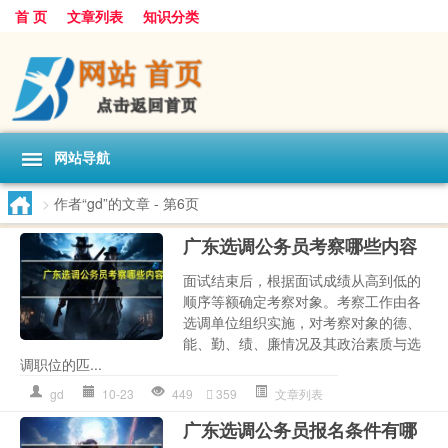
首 页
文章列表
知识分类
网站导航
>
作者“gd”的文章
- 第6页
广东选调公务员考察哪些内容
面试结束后，根据面试成绩从高到低的
顺序等额确定考察对象。考察工作由各
选调单位组织实施，对考察对象的德、
能、勤、绩、廉情况及其政治素质与选
调职位的匹...
gd
10-23
449
359
文章列表
广东选调公务员报名条件有哪