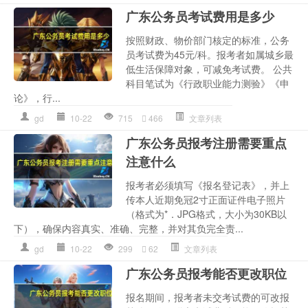
广东公务员考试费用是多少
按照财政、物价部门核定的标准，公务
员考试费为45元/科。报考者如属城乡最
低生活保障对象，可减免考试费。 公共
科目笔试为《行政职业能力测验》《申
论》，行...
gd
10-22
715
466
文章列表
广东公务员报考注册需要重点
注意什么
报考者必须填写《报名登记表》，并上
传本人近期免冠2寸正面证件电子照片
（格式为*．JPG格式，大小为30KB以
下），确保内容真实、准确、完整，并对其负完全责...
gd
10-22
299
62
文章列表
广东公务员报考能否更改职位
报名期间，报考者未交考试费的可改报