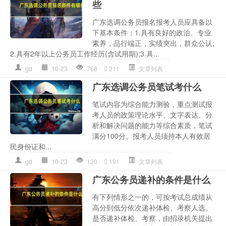
些
广东选调公务员报名报考人员应具备以
下基本条件：1.具有良好的政治、专业
素养，品行端正，实绩突出，群众公认;
2.具有2年以上公务员工作经历(含试用期);3.具...
gd
10-23
768
211
文章列表
广东选调公务员笔试考什么
笔试内容为综合能力测验，重点测试报
考人员的政策理论水平、文字表达、分
析和解决问题的能力等综合素质，笔试
满分100分。报考人员须持本人有效居
民身份证和...
gd
10-23
120
191
文章列表
广东公务员递补的条件是什么
有下列情形之一的，可按考试总成绩从
高分到低分依次递补体检、考察人选。
是否递补体检、考察，由招录机关提出