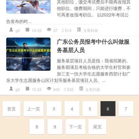
其他职位，缴交考试费后不能再改报其
他职位。缴费期间，只能进行缴费，不
可再更改报考职位。 以2022年考试公
告发布的时...
gd
10-22
37
513
文章列表
广东公务员报考中什么叫做服
务基层人员
服务基层项目人员是指：我省招募的、
服务期满且考核合格的大学生村官和参
加三支一扶大学生志愿服务西部计划广
东大学生志愿服务山区计划等服务基层项目人员。...
gd
10-22
600
632
文章列表
首页
上一页
3
4
5
6
7
8
9
下一页
尾页