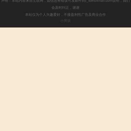
声明：本站内容来自互联网，如信息有错误可发邮件到f_fb#foxmail.com说明，我们
会及时纠正，谢谢
本站仅为个人兴趣爱好，不接盈利性广告及商业合作
小男孩