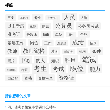
标签
人员
专业
三支
人选
不合格
主管部门
公务员
以上学历
公务员考试
信息
体能
准考证
合格
单位
分数线
初审
原件
成绩
基层工作
岗位
工作
招录
总成绩
教师资格
教师
条件
时间
机关
时间为
笔试
科目
申论
的人
知识
照片
职位
考生
考试
能力
考官
结构化
资格证
资格
资格审查
自己的
猜你想看的文章
四川省考资格复审需要什么材料