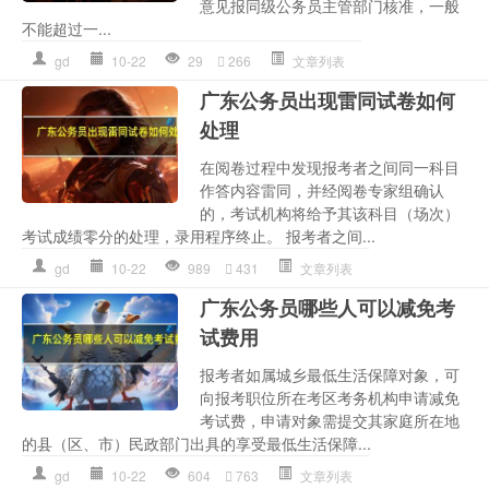
意见报同级公务员主管部门核准，一般
不能超过一...
gd
10-22
29
266
文章列表
广东公务员出现雷同试卷如何
处理
在阅卷过程中发现报考者之间同一科目
作答内容雷同，并经阅卷专家组确认
的，考试机构将给予其该科目（场次）
考试成绩零分的处理，录用程序终止。 报考者之间...
gd
10-22
989
431
文章列表
广东公务员哪些人可以减免考
试费用
报考者如属城乡最低生活保障对象，可
向报考职位所在考区考务机构申请减免
考试费，申请对象需提交其家庭所在地
的县（区、市）民政部门出具的享受最低生活保障...
gd
10-22
604
763
文章列表