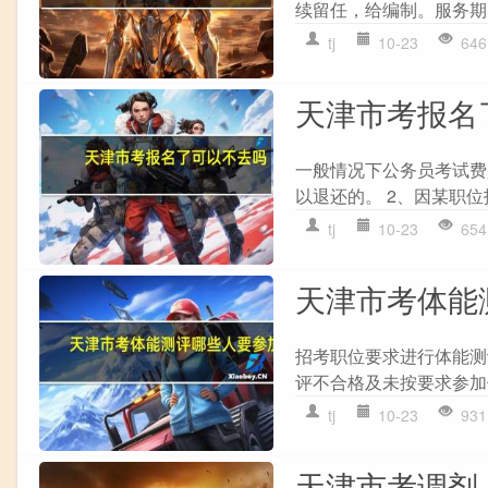
续留任，给编制。服务期
tj
10-23
646
天津市考报名
一般情况下公务员考试费
以退还的。 2、因某职位
tj
10-23
654
天津市考体能
招考职位要求进行体能测
评不合格及未按要求参加体
tj
10-23
931
天津市考调剂