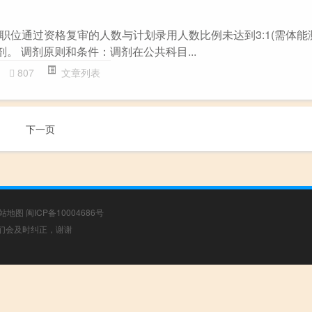
职位通过资格复审的人数与计划录用人数比例未达到3:1(需体能
剂。 调剂原则和条件：调剂在公共科目...
807
文章列表
下一页
站地图
闽ICP备10004686号
，我们会及时纠正，谢谢