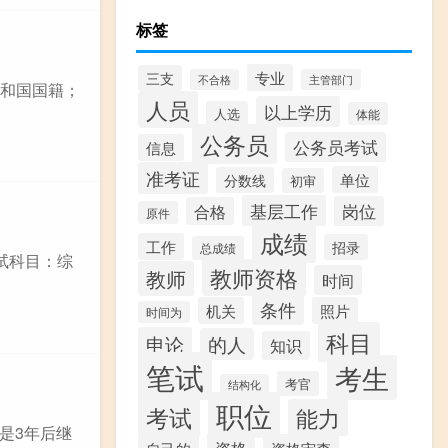
标签
专业
三支
不合格
主管部门
共和国国籍；
人员
以上学历
人选
体能
公务员
公务员考试
信息
准考证
单位
分数线
初审
基层工作
岗位
合格
原件
成绩
工作
招录
总成绩
试科目：综
教师资格
教师
时间
条件
机关
照片
时间为
科目
申论
的人
知识
笔试
考生
考官
结构化
职位
考试
能力
是3年后继