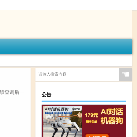
☚
绩查询后一
公告