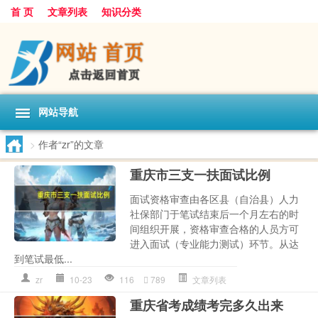
首 页
文章列表
知识分类
网站导航
>
作者“zr”的文章
重庆市三支一扶面试比例
面试资格审查由各区县（自治县）人力
社保部门于笔试结束后一个月左右的时
间组织开展，资格审查合格的人员方可
进入面试（专业能力测试）环节。从达
到笔试最低...
zr
10-23
116
789
文章列表
重庆省考成绩考完多久出来