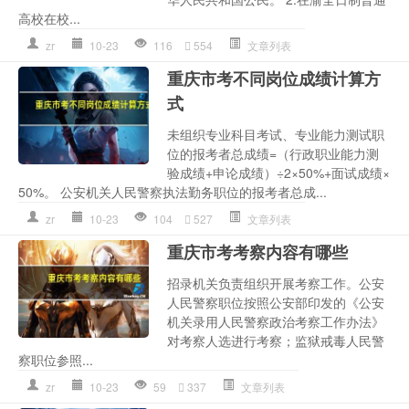
高校在校...
zr
10-23
116
554
文章列表
重庆市考不同岗位成绩计算方
式
未组织专业科目考试、专业能力测试职
位的报考者总成绩=（行政职业能力测
验成绩+申论成绩）÷2×50%+面试成绩×
50%。 公安机关人民警察执法勤务职位的报考者总成...
zr
10-23
104
527
文章列表
重庆市考考察内容有哪些
招录机关负责组织开展考察工作。公安
人民警察职位按照公安部印发的《公安
机关录用人民警察政治考察工作办法》
对考察人选进行考察；监狱戒毒人民警
察职位参照...
zr
10-23
59
337
文章列表