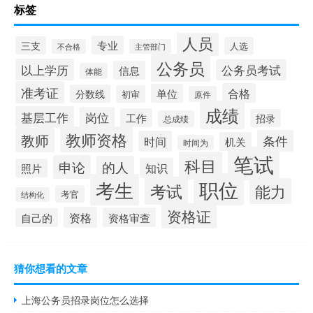
标签
人员
专业
三支
人选
不合格
主管部门
公务员
以上学历
公务员考试
信息
体能
准考证
合格
单位
分数线
初审
原件
成绩
基层工作
岗位
工作
招录
总成绩
教师资格
教师
条件
时间
机关
时间为
笔试
科目
申论
的人
知识
照片
职位
考生
考试
能力
考官
结构化
资格证
资格
资格审查
自己的
猜你想看的文章
上海公务员招录岗位怎么选择