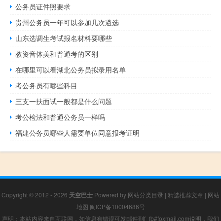
公务员证件照要求
贵州公务员一年可以参加几次遴选
山东选调生考试报名材料要哪些
教资音体美和普通考的区别
在哪里可以看湖北公务员拟录用名单
考公务员有哪些科目
三支一扶面试一般都是什么问题
考公检法和普通公务员一样吗
福建公务员哪些人需要单位同意报考证明
Copyright © 2012 - 2026
天空巴士
Powered by
网站分类目录
|
精选推荐文章
|
网站
地图
闽ICP备10004686号
声明：本站内容来自互联网，如信息有错误可发邮件到f_fb#foxmail.com说明，我们