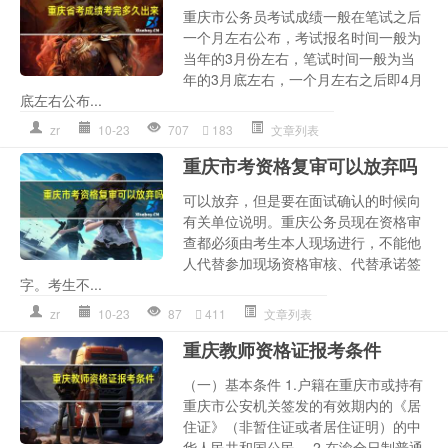
重庆市公务员考试成绩一般在笔试之后
一个月左右公布，考试报名时间一般为
当年的3月份左右，笔试时间一般为当
年的3月底左右，一个月左右之后即4月
底左右公布...
zr
10-23
707
183
文章列表
重庆市考资格复审可以放弃吗
可以放弃，但是要在面试确认的时候向
有关单位说明。重庆公务员现在资格审
查都必须由考生本人现场进行，不能他
人代替参加现场资格审核、代替承诺签
字。考生不...
zr
10-23
87
411
文章列表
重庆教师资格证报考条件
（一）基本条件 1.户籍在重庆市或持有
重庆市公安机关签发的有效期内的《居
住证》（非暂住证或者居住证明）的中
华人民共和国公民。 2.在渝全日制普通