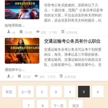
信管考公务员挺难的。原因有以下几
点： 1.题目难，范围广 公务员考试是考
你的全方面，不仅会涉及到有关理科的
题目，还会涉及到有关文科的题目，比
如地理和政...
xg
10-23
935
745
文章列表
交通运输考公务员有什么职位
交通运输专业考公务员可以考个别部委
岗位，海关、海事以及三不限的税务。
交通运输局、交通运输综合行政执法支
队、公路发展中心、港航发展中心、交
通指挥中心...
jt
10-23
360
473
文章列表
首页
上一页
2
3
4
5
6
7
8
下一页
尾页