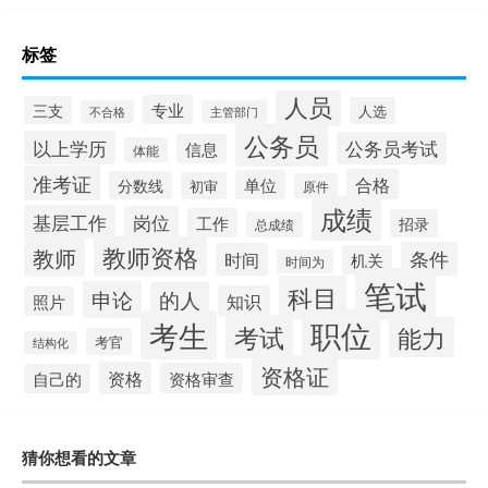
标签
人员
专业
三支
人选
不合格
主管部门
公务员
以上学历
公务员考试
信息
体能
准考证
合格
单位
分数线
初审
原件
成绩
基层工作
岗位
工作
招录
总成绩
教师资格
教师
条件
时间
机关
时间为
笔试
科目
申论
的人
知识
照片
职位
考生
考试
能力
考官
结构化
资格证
资格
资格审查
自己的
猜你想看的文章