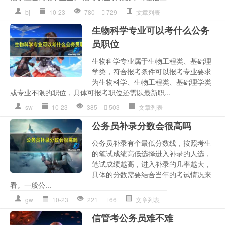
bj
10-23
780
729
文章列表
生物科学专业可以考什么公务
员职位
生物科学专业属于生物工程类、基础理
学类，符合报考条件可以报考专业要求
为生物科学、生物工程类、基础理学类
或专业不限的职位，具体可报考职位还需以最新职...
sw
10-23
385
503
文章列表
公务员补录分数会很高吗
公务员补录有个最低分数线，按照考生
的笔试成绩高低选择进入补录的人选，
笔试成绩越高，进入补录的几率越大，
具体的分数需要结合当年的考试情况来
看。一般公...
gw
10-23
221
66
文章列表
信管考公务员难不难