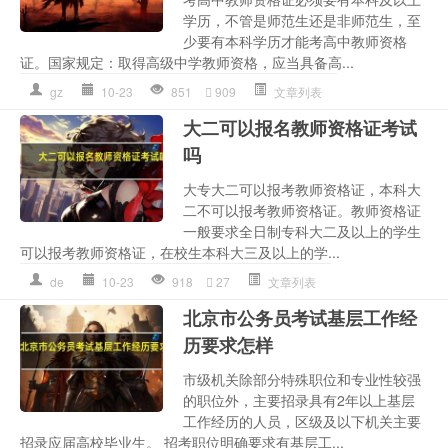
学历，不管是师范生还是非师范生，至
少要有本科学历才能考高中教师资格
证。国家规定：取得高级中学教师资格，应当具备高...
gz
10-23
851
909
文章列表
大二可以报名教师资格证考试
吗
大专大二可以报考教师资格证，本科大
二不可以报考教师资格证。教师资格证
一般要求全日制专科大二及以上的学生
可以报考教师资格证，在校生本科大三及以上的学...
de
10-23
918
27
文章列表
北京市公务员考试基层工作经
历要求怎样
市级机关除部分特殊职位和专业性较强
的职位外，主要招录具有2年以上基层
工作经历的人员，区级及以下机关主要
招录应届高校毕业生。 招考职位明确要求有基层工...