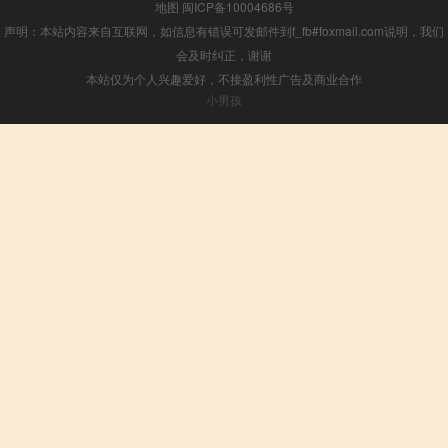
地图
闽ICP备10004686号
声明：本站内容来自互联网，如信息有错误可发邮件到f_fb#foxmail.com说明，我们
会及时纠正，谢谢
本站仅为个人兴趣爱好，不接盈利性广告及商业合作
小男孩