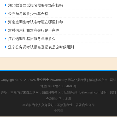
湖北教资面试报名需要现场审核吗
公务员考试多少分算合格
河南选调生考试准考证在哪里打印
农村信用社和农商银行是一家吗
江西选调生基层服务年限多久
辽宁公务员考试报名登记表是么时候用到
Copyright © 2012 - 2026
天空巴士
Powered by
网站分类目录
|
精选推荐文章
|
网站
地图
闽ICP备10004686号
声明：本站内容来自互联网，如信息有错误可发邮件到f_fb#foxmail.com说明，我们
会及时纠正，谢谢
本站仅为个人兴趣爱好，不接盈利性广告及商业合作
小男孩