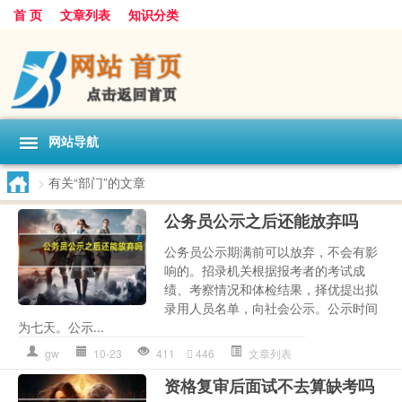
首 页
文章列表
知识分类
网站导航
>
有关“部门”的文章
公务员公示之后还能放弃吗
公务员公示期满前可以放弃，不会有影
响的。招录机关根据报考者的考试成
绩、考察情况和体检结果，择优提出拟
录用人员名单，向社会公示。公示时间
为七天。公示...
gw
10-23
411
446
文章列表
资格复审后面试不去算缺考吗