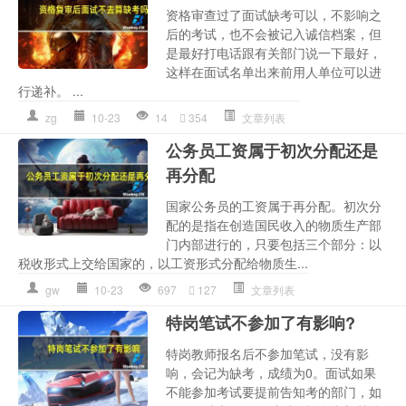
资格审查过了面试缺考可以，不影响之
后的考试，也不会被记入诚信档案，但
是最好打电话跟有关部门说一下最好，
这样在面试名单出来前用人单位可以进
行递补。 ...
zg
10-23
14
354
文章列表
公务员工资属于初次分配还是
再分配
国家公务员的工资属于再分配。初次分
配的是指在创造国民收入的物质生产部
门内部进行的，只要包括三个部分：以
税收形式上交给国家的，以工资形式分配给物质生...
gw
10-23
697
127
文章列表
特岗笔试不参加了有影响?
特岗教师报名后不参加笔试，没有影
响，会记为缺考，成绩为0。面试如果
不能参加考试要提前告知考的部门，如