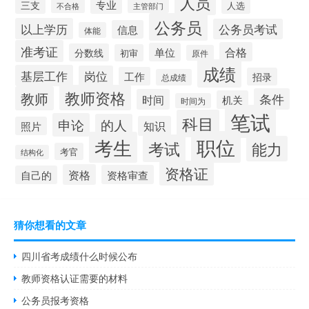
人员
专业
三支
人选
不合格
主管部门
公务员
以上学历
公务员考试
信息
体能
准考证
合格
单位
分数线
初审
原件
成绩
基层工作
岗位
工作
招录
总成绩
教师资格
教师
条件
时间
机关
时间为
笔试
科目
申论
的人
知识
照片
职位
考生
考试
能力
考官
结构化
资格证
资格
资格审查
自己的
猜你想看的文章
四川省考成绩什么时候公布
教师资格认证需要的材料
公务员报考资格