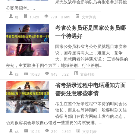
果无故缺考会影响以后再报名参加其他
公职类招考。...
tg
10-23
779
685
文章列表
考省公务员还是国家公务员哪
一个待遇好
国家公务员和省考公务员就题目难度来
说，国考显得高大上，难度大，竞争
大。但就两者的待遇来说： 工资待遇的
差别，主要取决于四个方面：地域差别、行业差别...
ks
10-23
943
22
文章列表
省考招录过程中电话通知方面
需要注意哪些事情
考生在整个招录过程中等待的时间会比
较长，而且在等待期间一般要时刻关注
省招考部门在官方网站上发布的动态，
否则很容易会导致自己错过一些重要的考试安排。...
sk
10-23
240
862
文章列表