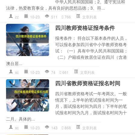
中华人民共和国国籍；2、遵守宪法和
法律，热爱教育事业，具有良好的思想品德；3、符...
zz
10-23
511
766
文章列表
四川教师资格证报考条件
报考条件： 符合以下基本条件的人员，
可以报名参加四川省中小学教师资格考
试： （一）具有中华人民共和国国籍；
（二）户籍或有效居住证在四川（含港
澳台居...
sc
10-23
74
661
文章列表
四川省教师资格证报名时间
四川省教师资格考试一年考两次。一般
情况下，上半年的笔试报名时间为一
月，面试报名时间为四月；下半年的笔
试报名时间为九月，面试报名时间为十
二月。具体的...
sc
10-23
143
868
文章列表