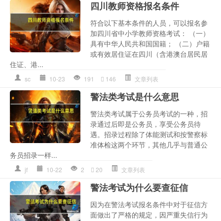
四川教师资格报名条件
符合以下基本条件的人员，可以报名参
加四川省中小学教师资格考试： （一）
具有中华人民共和国国籍； （二）户籍
或有效居住证在四川（含港澳台居民居
住证、港...
sc
10-23
191
146
文章列表
警法类考试是什么意思
警法类考试属于公务员考试的一种，招
录通过后即是公务员，享受公务员待
遇。招录过程除了体能测试和按警察标
准体检这两个环节，其他几乎与普通公
务员招录一样...
jf
10-22
2
20
文章列表
警法考试为什么要查征信
因为在警法考试报名条件中对于征信方
面做出了严格的规定，因严重失信行为