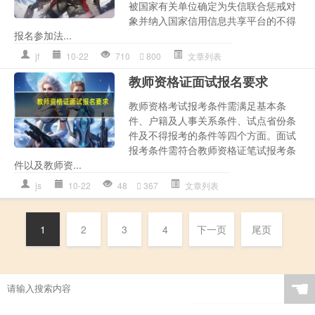
被国家有关单位确定为失信联合惩戒对
象并纳入国家信用信息共享平台的不得
报名参加法...
jf
10-22
710
800
文章列表
教师资格证面试报名要求
教师资格考试报考条件需满足基本条
件、户籍及人事关系条件、试点省份条
件及不得报考的条件等四个方面。面试
报考条件需符合教师资格证笔试报考条
件以及教师资...
js
10-22
48
367
文章列表
1
2
3
4
下一页
尾页
☚