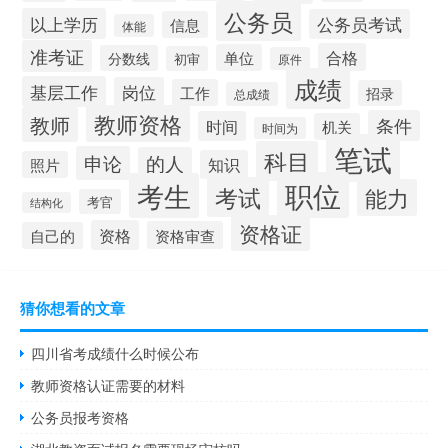
公务员
以上学历
公务员考试
信息
体能
准考证
合格
单位
分数线
初审
原件
成绩
基层工作
岗位
工作
招录
总成绩
教师资格
教师
条件
时间
机关
时间为
笔试
科目
申论
的人
知识
照片
职位
考生
考试
能力
考官
结构化
资格证
资格
资格审查
自己的
猜你想看的文章
四川省考成绩什么时候公布
教师资格认证需要的材料
公务员报考资格