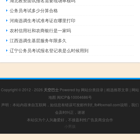
湖北教资面试报名需要现场审核吗
公务员考试多少分算合格
河南选调生考试准考证在哪里打印
农村信用社和农商银行是一家吗
江西选调生基层服务年限多久
辽宁公务员考试报名登记表是么时候用到
Copyright © 2012 - 2026
天空巴士
Powered by
网站分类目录
|
精选推荐文章
|
网站
地图
闽ICP备10004686号
声明：本站内容来自互联网，如信息有错误可发邮件到f_fb#foxmail.com说明，我们
会及时纠正，谢谢
本站仅为个人兴趣爱好，不接盈利性广告及商业合作
小男孩