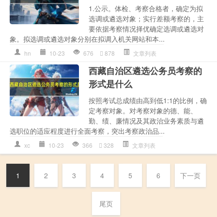
1.公示。体检、考察合格者，确定为拟
选调或遴选对象；实行差额考察的，主
要依据考察情况择优确定选调或遴选对
象。拟选调或遴选对象分别在拟调入机关网站和本...
hn
10-23
676
878
文章列表
西藏自治区遴选公务员考察的
形式是什么
按照考试总成绩由高到低1:1的比例，确
定考察对象。对考察对象的德、能、
勤、绩、廉情况及其政治业务素质与遴
选职位的适应程度进行全面考察，突出考察政治品...
xc
10-23
366
328
文章列表
1
2
3
4
5
6
下一页
尾页