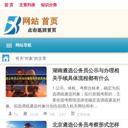
首 页
文章列表
知识分类
网站导航
>
有关“对象”的文章
湖南遴选公务员公示与办理相
关手续具体流程都有什么
1.公示。体检、考察合格者，确定为拟
选调或遴选对象；实行差额考察的，主
要依据考察情况择优确定选调或遴选对
象。拟选调或遴选对象分别在拟调入机关网站和本...
hn
10-23
745
67
文章列表
北京遴选公务员考察形式怎样