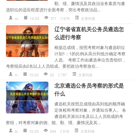
勤、绩、廉情况及其政治业务素质与遴
选职位的适应程度进行全面考察，突出考察政治品...
xc
10-23
371
676
文章列表
辽宁省省直机关公务员遴选怎
么进行考察
根据总成绩，按照考察对象与遴选职位
计划1：1的比例从高分到低分确定考察
人选。 考察工作由遴选单位负责组织，
考察组应由2名以上人员组成。要把政治考察放在...
ln
10-23
22
787
文章列表
北京遴选公务员考察的形式是
什么
遴选机关按照总成绩由高到低的顺序确
定体检和考察对象，并通知当事人。 各
遴选机关派出2名及以上人员组成的考
察组，对考察对象的德、能、勤、绩、廉情况及其...
bj
10-23
344
516
文章列表