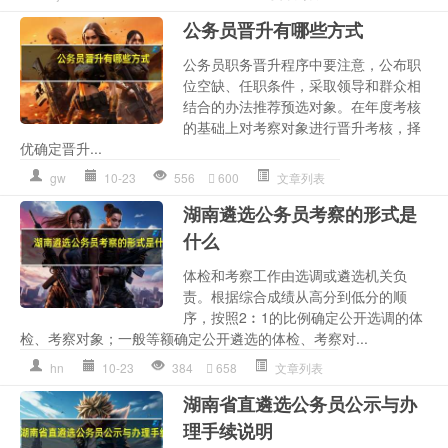
公务员晋升有哪些方式
公务员职务晋升程序中要注意，公布职
位空缺、任职条件，采取领导和群众相
结合的办法推荐预选对象。在年度考核
的基础上对考察对象进行晋升考核，择
优确定晋升...
gw
10-23
556
600
文章列表
湖南遴选公务员考察的形式是
什么
体检和考察工作由选调或遴选机关负
责。根据综合成绩从高分到低分的顺
序，按照2︰1的比例确定公开选调的体
检、考察对象；一般等额确定公开遴选的体检、考察对...
hn
10-23
384
658
文章列表
湖南省直遴选公务员公示与办
理手续说明