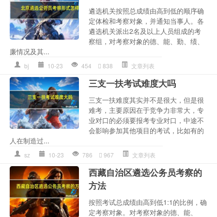
遴选机关按照总成绩由高到低的顺序确
定体检和考察对象，并通知当事人。各
遴选机关派出2名及以上人员组成的考
察组，对考察对象的德、能、勤、绩、
廉情况及其...
bj
10-23
454
838
文章列表
三支一扶考试难度大吗
三支一扶难度其实并不是很大，但是很
难考，主要原因在于竞争力非常大，专
业对口的必须要报考专业对口，中途不
会影响参加其他项目的考试，比如有的
人在制造过...
sz
10-23
786
967
文章列表
西藏自治区遴选公务员考察的
方法
按照考试总成绩由高到低1:1的比例，确
定考察对象。对考察对象的德、能、