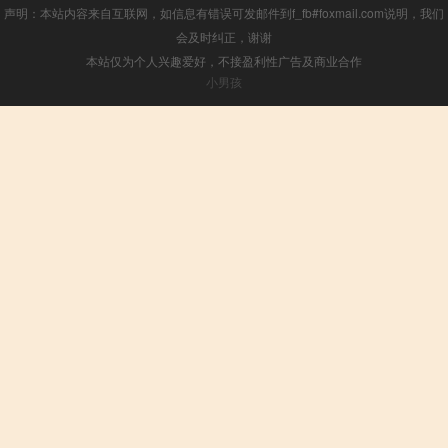
声明：本站内容来自互联网，如信息有错误可发邮件到f_fb#foxmail.com说明，我们
会及时纠正，谢谢
本站仅为个人兴趣爱好，不接盈利性广告及商业合作
小男孩