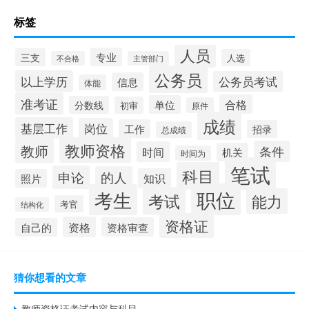
标签
人员
专业
三支
人选
不合格
主管部门
公务员
以上学历
公务员考试
信息
体能
准考证
合格
单位
分数线
初审
原件
成绩
基层工作
岗位
工作
招录
总成绩
教师资格
教师
条件
时间
机关
时间为
笔试
科目
申论
的人
知识
照片
职位
考生
考试
能力
考官
结构化
资格证
资格
资格审查
自己的
猜你想看的文章
教师资格证考试内容与科目