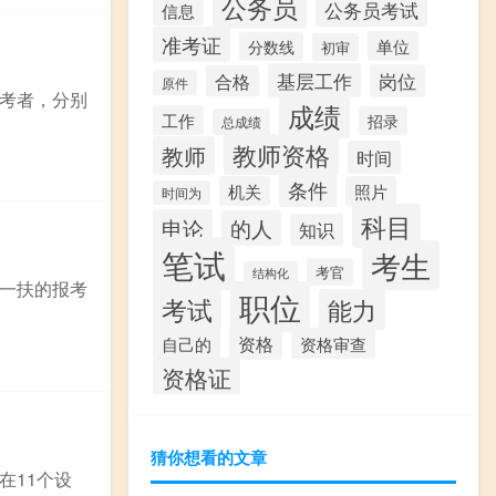
公务员
公务员考试
信息
准考证
单位
分数线
初审
基层工作
岗位
合格
原件
考者，分别
成绩
工作
招录
总成绩
教师资格
教师
时间
条件
机关
照片
时间为
科目
申论
的人
知识
笔试
考生
考官
结构化
一扶的报考
职位
考试
能力
资格
资格审查
自己的
资格证
猜你想看的文章
在11个设