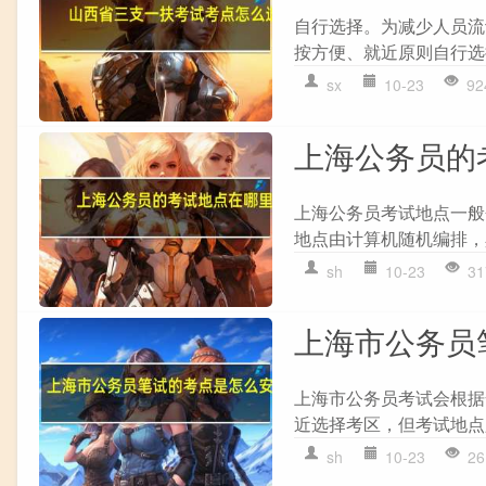
自行选择。为减少人员流
按方便、就近原则自行选择
sx
10-23
92
上海公务员的
上海公务员考试地点一般
地点由计算机随机编排，
sh
10-23
31
上海市公务员
上海市公务员考试会根据
近选择考区，但考试地点只
sh
10-23
26