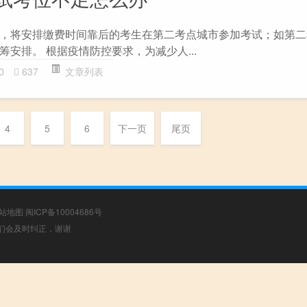
，将安排缴费时间靠后的考生在第二考点城市参加考试；如第二
安排。 根据疫情防控要求，为减少人...
0
637
文章列表
4
5
6
下一页
尾页
站地图
闽ICP备10004686号
，我们会及时纠正，谢谢