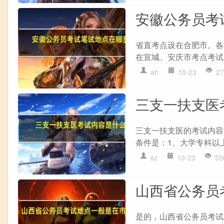
安徽公务员考
省直考点设在合肥市。各
在宣城、安庆市考点考试）
ah
10-23
27
三支一扶支医
三支一扶支医的考试内容
条件是：1、大学专科以上
sz
10-23
55
山西省公务员
是的，山西省公务员考试