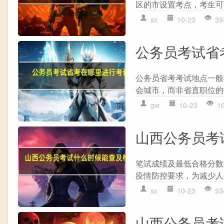
区的市设置考点，考生可
sx
10-23
39
公务员考试省
公务员省考考试地点一般
会城市，而非省直职位的
gw
10-23
1
山西公务员考
笔试成绩及最低合格分数
疫情防控要求，为减少人员
sx
10-23
53
山西公务员考