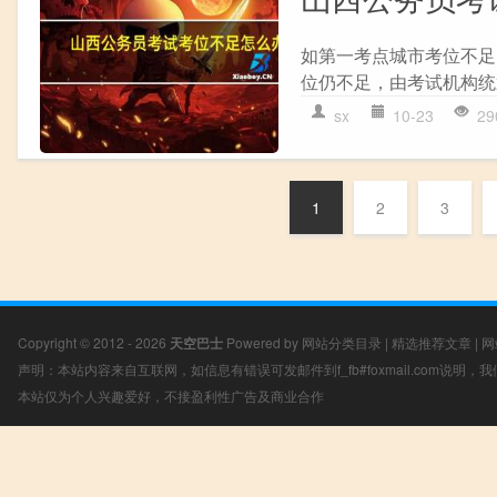
如第一考点城市考位不足
位仍不足，由考试机构统筹
sx
10-23
29
1
2
3
Copyright © 2012 - 2026
天空巴士
Powered by
网站分类目录
|
精选推荐文章
|
网
声明：本站内容来自互联网，如信息有错误可发邮件到f_fb#foxmail.com说明
本站仅为个人兴趣爱好，不接盈利性广告及商业合作