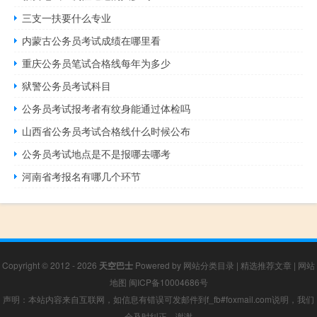
三支一扶要什么专业
内蒙古公务员考试成绩在哪里看
重庆公务员笔试合格线每年为多少
狱警公务员考试科目
公务员考试报考者有纹身能通过体检吗
山西省公务员考试合格线什么时候公布
公务员考试地点是不是报哪去哪考
河南省考报名有哪几个环节
Copyright © 2012 - 2026
天空巴士
Powered by
网站分类目录
|
精选推荐文章
|
网站
地图
闽ICP备10004686号
声明：本站内容来自互联网，如信息有错误可发邮件到f_fb#foxmail.com说明，我们
会及时纠正，谢谢