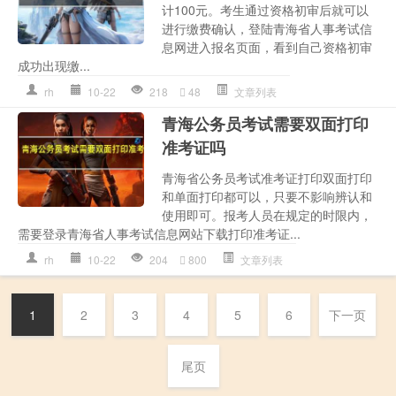
计100元。考生通过资格初审后就可以
进行缴费确认，登陆青海省人事考试信
息网进入报名页面，看到自己资格初审
成功出现缴...
rh
10-22
218
48
文章列表
青海公务员考试需要双面打印
准考证吗
青海省公务员考试准考证打印双面打印
和单面打印都可以，只要不影响辨认和
使用即可。报考人员在规定的时限内，
需要登录青海省人事考试信息网站下载打印准考证...
rh
10-22
204
800
文章列表
1
2
3
4
5
6
下一页
尾页