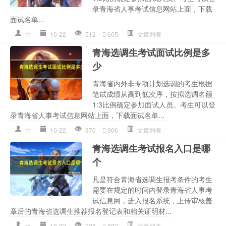
录青海省人事考试信息网站上面，下载
面试名单...
rh
10-22
512
605
文章列表
青海选调生考试面试比例是多
少
青海省内外非专项计划选调的考生根据
笔试成绩从高到低次序，按拟选调名额
1:3比例确定参加面试人员。考生可以登
录青海省人事考试信息网站上面，下载面试名单...
rh
10-22
370
906
文章列表
青海选调生考试报名入口是哪
个
凡是符合青海省选调生报考条件的考生
需要在规定的时间内登录青海省人事考
试信息网，进入报名系统，上传审核盖
章后的青海省选调生推荐报名登记表和相关证明材...
rh
10-22
228
892
文章列表