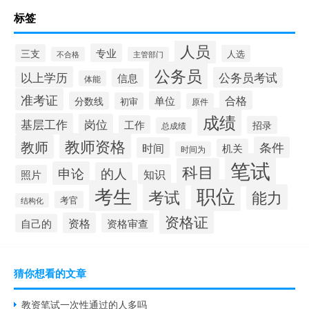
标签
人员
专业
三支
人选
不合格
主管部门
公务员
以上学历
公务员考试
信息
体能
准考证
合格
单位
分数线
初审
原件
成绩
基层工作
岗位
工作
招录
总成绩
教师资格
教师
条件
时间
机关
时间为
笔试
科目
申论
的人
知识
照片
职位
考生
考试
能力
考官
结构化
资格证
资格
资格审查
自己的
猜你想看的文章
教资笔试一次性通过的人多吗