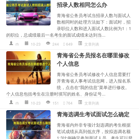
招录人数相同怎么办
青海省公务员考试当招录人数与面试人
数相同时的处理方法如下：面试时，招
录职位人数和进入面试人数比例为1：1
的职位，总成绩最后一名考生的面试成绩未达到当...
rh
10-23
244
649
文章列表
青海省公务员报名在哪里修改
个人信息
青海省公务员考试修改个人信息需要打
开青海省人事考试信息网，进入报名系
统，点击在“我的信息”菜单进行修改。
个人信息包括考生在注册时填写的姓名、身份证号...
rh
10-23
151
764
文章列表
青海选调生考试面试怎么确定
青海省内外非专项计划选调的考生根据
笔试成绩从高到低次序，按拟选调名额
1:3比例确定参加面试人员。考生可以登