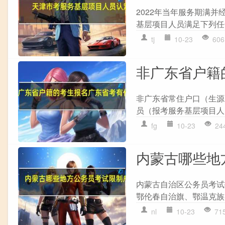
2022年当年服务期满
基层项目人员满足下列任一
tj
10-23
606
非广东省户籍
非广东省常住户口（生源
员（报考服务基层项目人
fg
10-23
24
内蒙古哪些地
内蒙古自治区公务员考试
鄂伦春自治旗、鄂温克族
nl
10-23
71