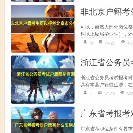
非北京户籍考
可以，虽然大部分岗位都
科以上应届毕业生），还
fb
10-23
16
浙江省公务员
浙江省公务员考试报考对
具有本县户籍或生源，在
zj
10-23
60
广东省考报考
广东省考职位条件有要求