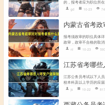
的，报考者应为职位所在
gd
10-23
74
内蒙古省考政
报考须政审的职位具体详
政审，政审不合格的取消
nl
10-23
59
江苏省考哪些
江苏公务员考试以下人员
校本科及以上学历的应届
js
10-22
81
西藏公务员考