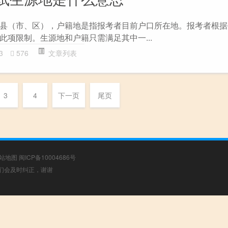
县（市、区），户籍地是指报考者目前户口所在地。报考者根据
此项限制。生源地和户籍只需满足其中一...
3
576
文章列表
3
4
下一页
尾页
站地图
闽ICP备10004686号
，我们会及时纠正，谢谢