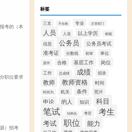
标签
专业
三支
不合格
主管部门
报考的（本
人员
以上学历
人选
体能
公务员
公务员考试
信息
准考证
单位
分数线
初审
基层工作
岗位
合格
原件
成绩
工作
招录
总成绩
分职位要求
教师资格
教师
时间
条件
机关
照片
时间为
科目
申论
的人
知识
笔试
考生
考官
结构化
职位
考试
能力
源）招考