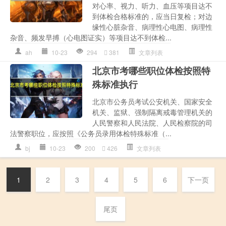
对心率、视力、听力、血压等项目达不
到体检合格标准的，应当日复检；对边
缘性心脏杂音、病理性心电图、病理性
杂音、频发早搏（心电图证实）等项目达不到体检...
ah
10-23
294
381
文章列表
北京市考哪些职位体检按照特
殊标准执行
北京市公务员考试公安机关、国家安全
机关、监狱、强制隔离戒毒管理机关的
人民警察和人民法院、人民检察院的司
法警察职位，应按照《公务员录用体检特殊标准（...
bj
10-23
200
426
文章列表
1
2
3
4
5
6
下一页
尾页