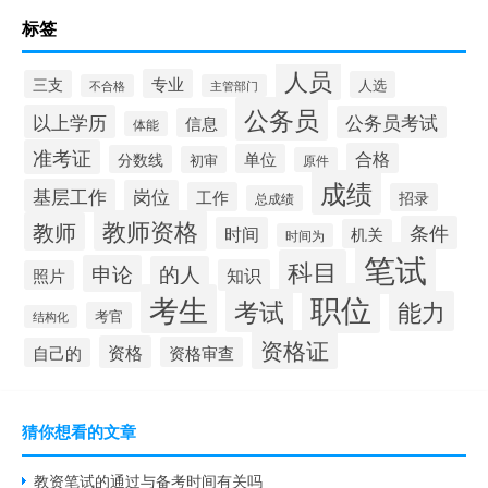
标签
人员
专业
三支
人选
不合格
主管部门
公务员
以上学历
公务员考试
信息
体能
准考证
合格
单位
分数线
初审
原件
成绩
基层工作
岗位
工作
招录
总成绩
教师资格
教师
条件
时间
机关
时间为
笔试
科目
申论
的人
知识
照片
职位
考生
考试
能力
考官
结构化
资格证
资格
资格审查
自己的
猜你想看的文章
教资笔试的通过与备考时间有关吗