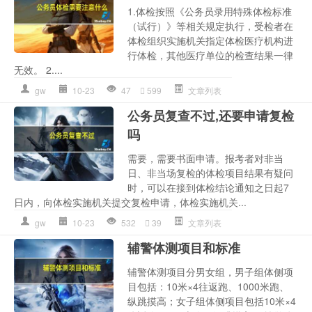
1.体检按照《公务员录用特殊体检标准
（试行）》等相关规定执行，受检者在
体检组织实施机关指定体检医疗机构进
行体检，其他医疗单位的检查结果一律
无效。 2....
gw
10-23
47
599
文章列表
公务员复查不过,还要申请复检
吗
需要，需要书面申请。报考者对非当
日、非当场复检的体检项目结果有疑问
时，可以在接到体检结论通知之日起7
日内，向体检实施机关提交复检申请，体检实施机关...
gw
10-23
532
39
文章列表
辅警体测项目和标准
辅警体测项目分男女组，男子组体侧项
目包括：10米×4往返跑、1000米跑、
纵跳摸高；女子组体侧项目包括10米×4