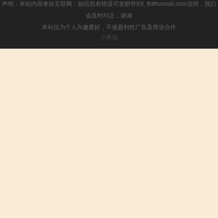
声明：本站内容来自互联网，如信息有错误可发邮件到f_fb#foxmail.com说明，我们
会及时纠正，谢谢
本站仅为个人兴趣爱好，不接盈利性广告及商业合作
小男孩