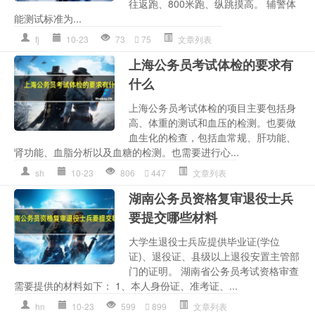
往返跑、800米跑、纵跳摸高。 辅警体
能测试标准为...
fj
10-23
73
75
文章列表
上海公务员考试体检的要求有
什么
上海公务员考试体检的项目主要包括身
高、体重的测试和血压的检测。也要做
血生化的检查，包括血常规、肝功能、
肾功能、血脂分析以及血糖的检测。也需要进行心...
sh
10-23
806
447
文章列表
湖南公务员资格复审退役士兵
要提交哪些材料
大学生退役士兵应提供毕业证(学位
证)、退役证、县级以上退役安置主管部
门的证明。 湖南省公务员考试资格审查
需要提供的材料如下： 1、本人身份证、准考证、...
hn
10-23
599
899
文章列表