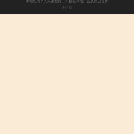
本站仅为个人兴趣爱好，不接盈利性广告及商业合作
小男孩