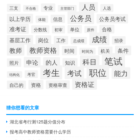
人员
专业
三支
人选
不合格
主管部门
公务员
以上学历
公务员考试
信息
体能
准考证
合格
单位
分数线
初审
原件
成绩
基层工作
岗位
工作
招录
总成绩
教师资格
教师
条件
时间
机关
时间为
笔试
科目
申论
的人
知识
照片
职位
考生
考试
能力
考官
结构化
资格证
资格
资格审查
自己的
猜你想看的文章
湖北省考行测125题分值分布
报考高中教师资格需要什么学历