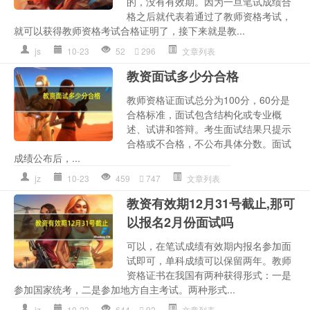
的，没有有效期。因为一旦笔试成绩合
格之后就代表着通过了教师资格考试，
就可以获得教师资格考试合格证明了，接下来就是教...
js
10-23
52
296
文章列表
教资面试多少分合格
教师资格证面试总分为100分，60分是
合格标准，面试包含结构化或专业概
述、试讲和答辩。考生面试结果只提示
合格或不合格，不公布具体分数。面试
成绩公布后，...
jz
10-23
459
747
文章列表
教资有效期12月31号截止,那可
以报名2月份面试吗
可以，在笔试成绩有效期内报名参加面
试即可，单科成绩可以保留两年。教师
资格证书在我国有两种获得形式：一是
参加国家统考，二是参加地方自主考试。两种形式...
jz
10-23
644
92
文章列表