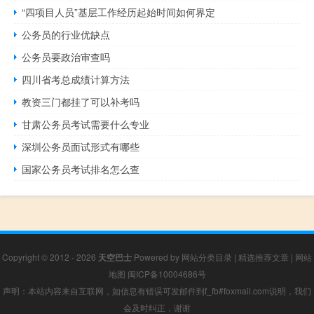
“四项目人员”基层工作经历起始时间如何界定
公务员的行业优缺点
公务员要政治审查吗
四川省考总成绩计算方法
教资三门都挂了可以补考吗
甘肃公务员考试需要什么专业
深圳公务员面试形式有哪些
国家公务员考试排名怎么查
Copyright © 2012 - 2026
天空巴士
Powered by
网站分类目录
|
精选推荐文章
|
网站
地图
闽ICP备10004686号
声明：本站内容来自互联网，如信息有错误可发邮件到f_fb#foxmail.com说明，我们
会及时纠正，谢谢