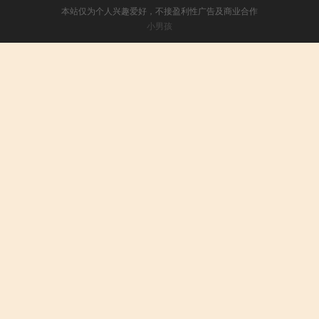
本站仅为个人兴趣爱好，不接盈利性广告及商业合作
小男孩