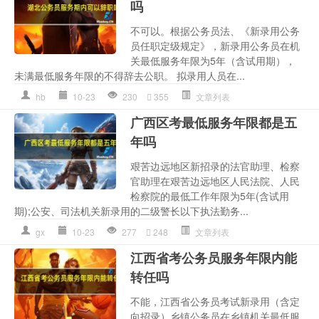
吗
不可以。根据公务员法、《新录用公务
员任职定级规定》，新录用公务员在机
关最低服务年限为5年（含试用期），
未满最低服务年限的不得辞去公职。 拟录用人员在...
hb
10-23
230
355
文章列表
广西区考最低服务年限都是五
年吗
艰苦边远地区新招录的法官助理、检察
官助理在艰苦边远地区人民法院、人民
检察院的最低工作年限为5年(含试用
期);公安、司法机关新录用的二级警长以下执法勤务...
gx
10-23
277
248
文章列表
江西省考公务员服务年限内能
转任吗
不能，江西省公务员考试新录用（含定
向招录）乡镇公务员在乡镇机关最低服