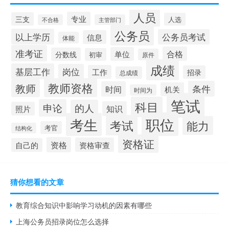
人员
专业
三支
人选
不合格
主管部门
公务员
以上学历
公务员考试
信息
体能
准考证
合格
单位
分数线
初审
原件
成绩
基层工作
岗位
工作
招录
总成绩
教师资格
教师
条件
时间
机关
时间为
笔试
科目
申论
的人
知识
照片
职位
考生
考试
能力
考官
结构化
资格证
资格
资格审查
自己的
猜你想看的文章
教育综合知识中影响学习动机的因素有哪些
上海公务员招录岗位怎么选择