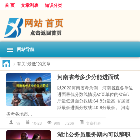
首 页
文章列表
知识分类
网站导航
>
有关“最低”的文章
河南省考多少分能进面试
以2022河南省考为例，河南省直各单位
进面最低分数线情况省直单位的省审计
厅最低进面分数线:64.8分最高,省属监
狱最低进面分数线:40.8分最低。 河南
省考各地市...
hn
10-23
909
266
文章列表
湖北公务员服务期内可以辞职