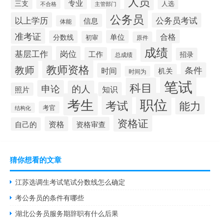
人员
专业
三支
人选
不合格
主管部门
公务员
以上学历
公务员考试
信息
体能
准考证
合格
单位
分数线
初审
原件
成绩
基层工作
岗位
工作
招录
总成绩
教师资格
教师
条件
时间
机关
时间为
笔试
科目
申论
的人
知识
照片
职位
考生
考试
能力
考官
结构化
资格证
资格
资格审查
自己的
猜你想看的文章
江苏选调生考试笔试分数线怎么确定
考公务员的条件有哪些
湖北公务员服务期辞职有什么后果