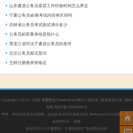
山东遴选公务员基层工作经验时间怎么界定
宁夏公务员ab卷考试内容有区别吗
吉林省公务员考试面试满分多少
公务员的双重身份是指什么
黑龙江省司法厅遴选公务员的条件
北京公务员面试形式
怎样注册教师资格证
Copyright © 2012 - 2026
天空巴士
Powered by
网站分类目录
|
精选推荐文章
|
网站
地图
闽ICP备10004686号
声明：本站内容来自互联网，如信息有错误可发邮件到f_fb#foxmail.com说明，我们
会及时纠正，谢谢
本站仅为个人兴趣爱好，不接盈利性广告及商业合作