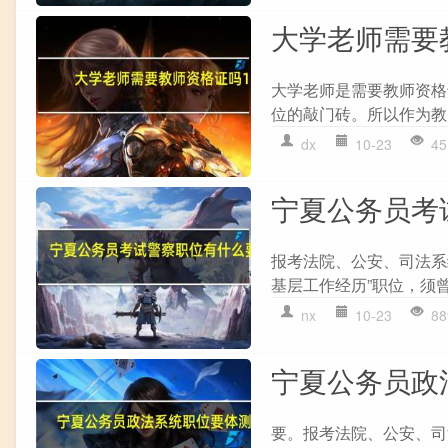
大学老师需要
大学老师是需要教师资格
位的敲门砖。所以作为教
dx
10-23
45
宁夏公务员考
报考法院、公安、司法系
基层工作经历”职位，须曾
nx
10-23
88
宁夏公务员政
要。报考法院、公安、司