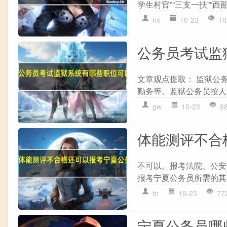
学生村官”“三支一扶”“西
nx
10-23
10
公务员考试监
文章观点提取： 监狱公
勤务等。监狱公务员按人
gw
10-23
8
体能测评不合
不可以。报考法院、公安
报考宁夏公务员所需的其他
tn
10-23
77
宁夏公务员哪