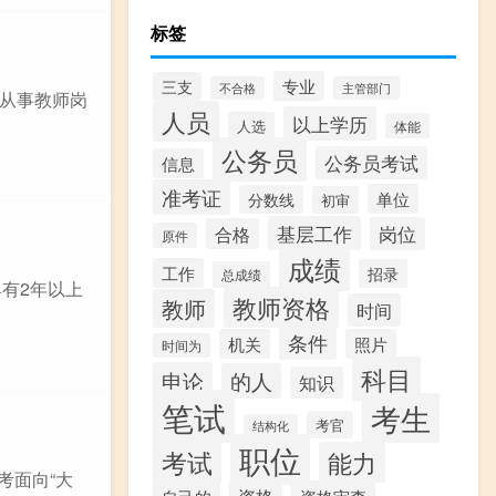
标签
专业
三支
不合格
主管部门
从事教师岗
人员
以上学历
人选
体能
公务员
公务员考试
信息
准考证
单位
分数线
初审
基层工作
岗位
合格
原件
成绩
工作
招录
总成绩
具有2年以上
教师资格
教师
时间
条件
机关
照片
时间为
科目
申论
的人
知识
笔试
考生
考官
结构化
职位
考试
能力
考面向“大