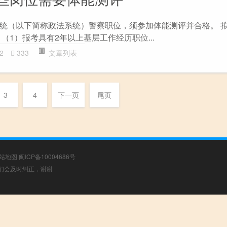
统（以下简称政法系统）警察职位，须参加体能测评并合格。 
（1）报考具有2年以上基层工作经历职位...
2
333
文章列表
3
4
下一页
尾页
站地图
闽ICP备10004686号
，我们会及时纠正，谢谢