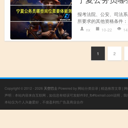
报考法院、公安、司法系
所要求的其他资格条件： 
nx
10-22
14
1
2
Copyright © 2012 - 2026
天空巴士
Powered by
网站分类目录
|
精选推荐文章
|
网
声明：本站内容来自互联网，如信息有错误可发邮件到f_fb#foxmail.com说明
本站仅为个人兴趣爱好，不接盈利性广告及商业合作