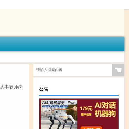
☚
从事教师岗
公告