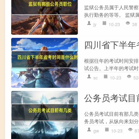
监狱公务员属于人民警察
执行勤务的等等。 监狱属
jy
10-23
38
四川省下半年
根据往年的考试时间安排，
试公告。上半年的考试时
sc
10-23
52
公务员考试目
公务员考试目前有那几类
务员考试，从纵向来划分
gw
10-23
8