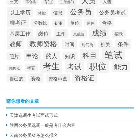
人员
专业
三支
人选
不合格
主管部门
公务员
以上学历
公务员考试
信息
体能
准考证
合格
单位
分数线
初审
原件
成绩
基层工作
岗位
工作
招录
总成绩
教师资格
教师
条件
时间
机关
时间为
笔试
科目
申论
的人
知识
照片
职位
考生
考试
能力
考官
结构化
资格证
资格
资格审查
自己的
猜你想看的文章
天津选调生考试面试形式
陕西公务员选调一般是考什么内容
云南公务员省考怎么报名