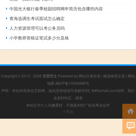
中国光大银行春季校园招聘网申简历包含哪些内容
青海选调生考试面试怎么确定
人力资源管理可以考公务员吗
小学教师资格证笔试多少分及格
Copyright © 2012 - 2026
天空巴士
Powered by
网站分类目录
|
精选推荐文章
|
网站
地图
闽ICP备10004686号
声明：本站内容来自互联网，如信息有错误可发邮件到f_fb#foxmail.com说明，我们
会及时纠正，谢谢
本站仅为个人兴趣爱好，不接盈利性广告及商业合作
小男孩