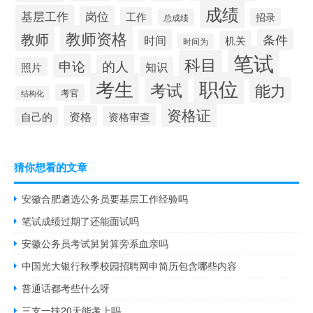
成绩
基层工作
岗位
工作
招录
总成绩
教师资格
教师
条件
时间
机关
时间为
笔试
科目
申论
的人
知识
照片
职位
考生
考试
能力
考官
结构化
资格证
资格
资格审查
自己的
猜你想看的文章
安徽合肥遴选公务员要基层工作经验吗
笔试成绩过期了还能面试吗
安徽公务员考试舅舅算旁系血亲吗
中国光大银行秋季校园招聘网申简历包含哪些内容
普通话都考些什么呀
三支一扶20天能考上吗