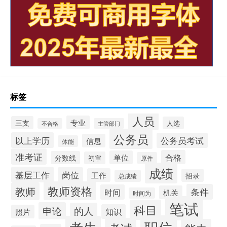
标签
人员
专业
三支
人选
不合格
主管部门
公务员
以上学历
公务员考试
信息
体能
准考证
合格
单位
分数线
初审
原件
成绩
基层工作
岗位
工作
招录
总成绩
教师资格
教师
条件
时间
机关
时间为
笔试
科目
申论
的人
知识
照片
职位