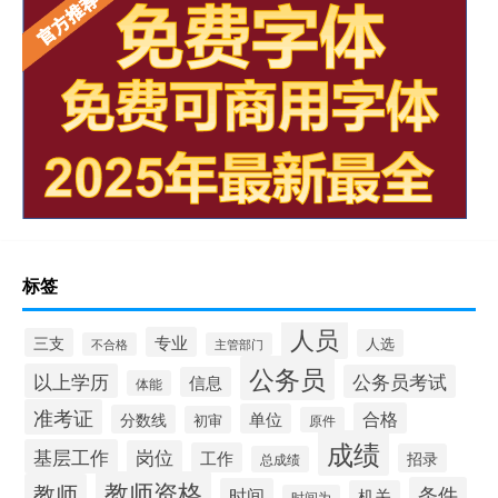
标签
人员
专业
三支
人选
不合格
主管部门
公务员
以上学历
公务员考试
信息
体能
准考证
合格
单位
分数线
初审
原件
成绩
基层工作
岗位
工作
招录
总成绩
教师资格
教师
条件
时间
机关
时间为