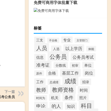
免费可商用字体批量下载
标签
专业
三支
不合格
主管部门
人员
以上学历
人选
体能
公务员
公务员考试
信息
。
准考证
单位
分数线
初审
基层工作
岗位
合格
原件
成绩
工作
招录
总成绩
教师资格
教师
时间
下一篇
以考公务员
条件
机关
照片
时间为
科目
申论
的人
知识