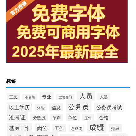
标签
人员
专业
三支
人选
不合格
主管部门
公务员
以上学历
公务员考试
信息
体能
准考证
合格
单位
分数线
初审
原件
成绩
基层工作
岗位
工作
招录
总成绩