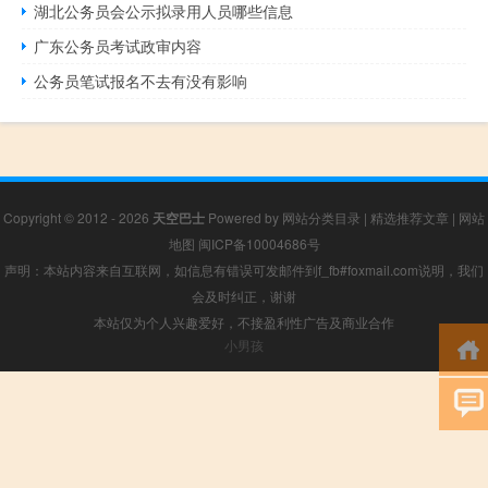
湖北公务员会公示拟录用人员哪些信息
广东公务员考试政审内容
公务员笔试报名不去有没有影响
Copyright © 2012 - 2026
天空巴士
Powered by
网站分类目录
|
精选推荐文章
|
网站
地图
闽ICP备10004686号
声明：本站内容来自互联网，如信息有错误可发邮件到f_fb#foxmail.com说明，我们
会及时纠正，谢谢
本站仅为个人兴趣爱好，不接盈利性广告及商业合作
小男孩