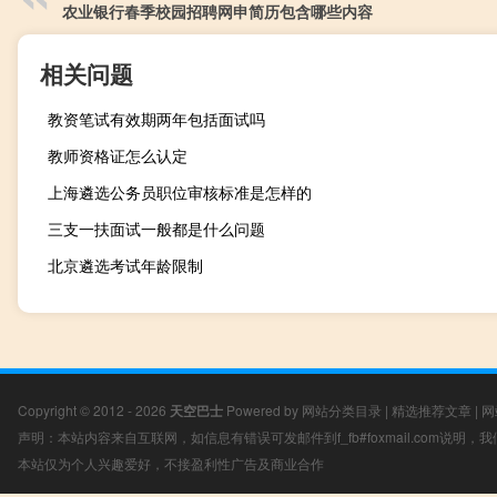
农业银行春季校园招聘网申简历包含哪些内容
相关问题
教资笔试有效期两年包括面试吗
教师资格证怎么认定
上海遴选公务员职位审核标准是怎样的
三支一扶面试一般都是什么问题
北京遴选考试年龄限制
Copyright © 2012 - 2026
天空巴士
Powered by
网站分类目录
|
精选推荐文章
|
网
声明：本站内容来自互联网，如信息有错误可发邮件到f_fb#foxmail.com说明
本站仅为个人兴趣爱好，不接盈利性广告及商业合作