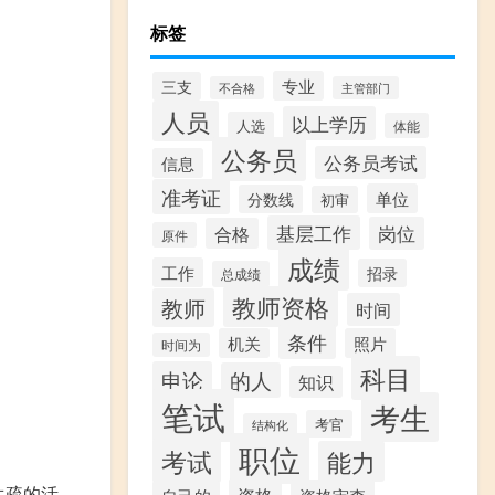
标签
专业
三支
不合格
主管部门
人员
以上学历
人选
体能
公务员
公务员考试
信息
准考证
单位
分数线
初审
基层工作
岗位
合格
原件
成绩
工作
招录
总成绩
教师资格
教师
时间
条件
机关
照片
时间为
科目
申论
的人
知识
笔试
考生
考官
结构化
职位
考试
能力
生疏的活