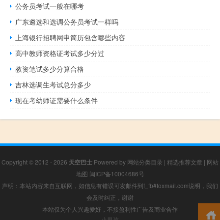
公务员考试一般在哪考
广东遴选和选调公务员考试一样吗
上海银行招聘网申简历包含哪些内容
高中教师资格证考试多少分过
教资笔试多少分算合格
吉林选调生考试总分多少
现在考幼师证需要什么条件
Copyright © 2012 - 2026
天空巴士
Powered by
网站分类目录
|
精选推荐文章
|
网站
地图
闽ICP备10004686号
声明：本站内容来自互联网，如信息有错误可发邮件到f_fb#foxmail.com说明，我们
会及时纠正，谢谢
本站仅为个人兴趣爱好，不接盈利性广告及商业合作
小男孩