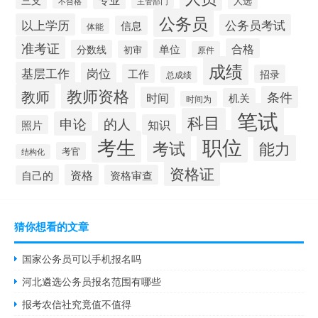
人选
不合格
主管部门
公务员
以上学历
公务员考试
信息
体能
准考证
合格
单位
分数线
初审
原件
成绩
基层工作
岗位
工作
招录
总成绩
教师资格
教师
条件
时间
机关
时间为
笔试
科目
申论
的人
知识
照片
职位
考生
考试
能力
考官
结构化
资格证
资格
资格审查
自己的
猜你想看的文章
国家公务员可以手机报名吗
河北遴选公务员报名范围有哪些
报考农信社究竟值不值得