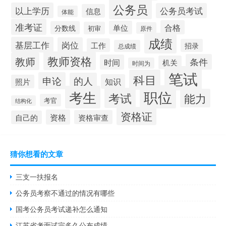
公务员
以上学历
公务员考试
信息
体能
准考证
合格
单位
分数线
初审
原件
成绩
基层工作
岗位
工作
招录
总成绩
教师资格
教师
条件
时间
机关
时间为
笔试
科目
申论
的人
知识
照片
职位
考生
考试
能力
考官
结构化
资格证
资格
资格审查
自己的
猜你想看的文章
三支一扶报名
公务员考察不通过的情况有哪些
国考公务员考试递补怎么通知
江苏省考面试完多久公布成绩