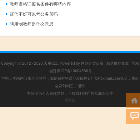
教师资格证报名条件有哪些内容
征信不好可以考公务员吗
聘用制教师是什么意思
Copyright © 2012 - 2026
天空巴士
Powered by
网站分类目录
|
精选推荐文章
|
网站
地图
闽ICP备10004686号
声明：本站内容来自互联网，如信息有错误可发邮件到f_fb#foxmail.com说明，我们
会及时纠正，谢谢
本站仅为个人兴趣爱好，不接盈利性广告及商业合作
小男孩