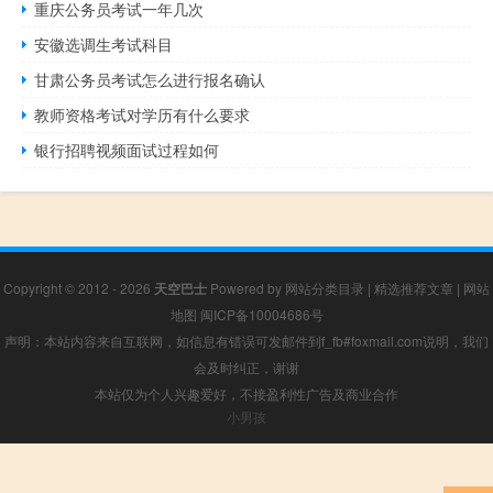
重庆公务员考试一年几次
安徽选调生考试科目
甘肃公务员考试怎么进行报名确认
教师资格考试对学历有什么要求
银行招聘视频面试过程如何
Copyright © 2012 - 2026
天空巴士
Powered by
网站分类目录
|
精选推荐文章
|
网站
地图
闽ICP备10004686号
声明：本站内容来自互联网，如信息有错误可发邮件到f_fb#foxmail.com说明，我们
会及时纠正，谢谢
本站仅为个人兴趣爱好，不接盈利性广告及商业合作
小男孩