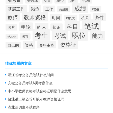
单位
分数线
初审
原件
成绩
基层工作
岗位
工作
招录
总成绩
教师资格
教师
条件
时间
机关
时间为
笔试
科目
申论
的人
知识
照片
职位
考生
考试
能力
考官
结构化
资格证
资格
资格审查
自己的
猜你想看的文章
浙江省考公务员笔试什么时间
安徽公务员考试A类考察什么
中小学教师资格考试合格证明是什么意思
普通话二级乙等可以考教师资格证吗
湖北选调生考试程序