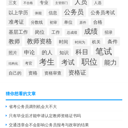
人员
专业
三支
人选
不合格
主管部门
公务员
以上学历
公务员考试
信息
体能
准考证
合格
单位
分数线
初审
原件
成绩
基层工作
岗位
工作
招录
总成绩
教师资格
教师
条件
时间
机关
时间为
笔试
科目
申论
的人
知识
照片
职位
考生
考试
能力
考官
结构化
资格证
资格
资格审查
自己的
猜你想看的文章
省考公务员调剂机会大不大
只有毕业后才能申请认定教师资格证书吗
交通违章会不会影响公务员报考与政审的结果