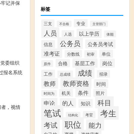
必牢记并保
标签
专业
三支
不合格
主管部门
人员
以上学历
人选
体能
公务员
公务员考试
信息
准考证
单位
分数线
初审
级党委组织
基层工作
岗位
合格
原件
成绩
过报名系统
工作
招录
总成绩
教师资格
教师
时间
条件
机关
照片
时间为
科目
申论
的人
知识
假者，视情
笔试
考生
考官
结构化
职位
考试
能力