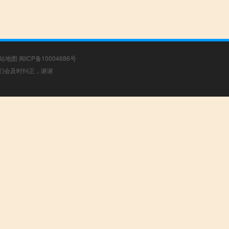
站地图
闽ICP备10004686号
，我们会及时纠正，谢谢