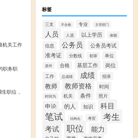
标签
专业
三支
不合格
主管部门
人员
以上学历
人选
体能
公务员
级机关工作
公务员考试
信息
准考证
单位
分数线
初审
基层工作
岗位
合格
原件
的职务职
成绩
工作
招录
总成绩
教师资格
教师
时间
调生职位，
条件
机关
照片
时间为
科目
申论
的人
知识
笔试
考生
考官
结构化
职位
考试
能力