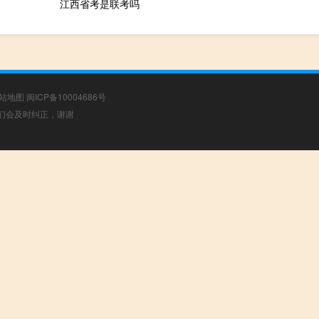
江西省考是联考吗
站地图
闽ICP备10004686号
，我们会及时纠正，谢谢