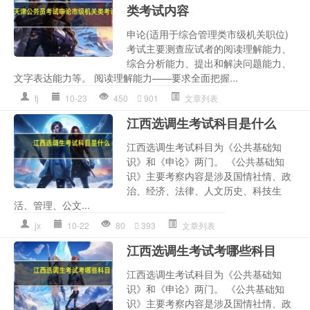
类考试内容
申论(适用于综合管理类市级机关职位)
考试主要测查应试者的阅读理解能力、
综合分析能力、提出和解决问题能力、
文字表达能力等。 阅读理解能力——要求全面把握...
tj
10-23
450
901
文章列表
江西选调生考试科目是什么
江西选调生考试科目为《公共基础知
识》和《申论》两门。 《公共基础知
识》主要考察内容是涉及国情社情、政
治、经济、法律、人文历史、科技生
活、管理、公文...
jx
10-22
80
393
文章列表
江西选调生考试考哪些科目
江西选调生考试科目为《公共基础知
识》和《申论》两门。 《公共基础知
识》主要考察内容是涉及国情社情、政