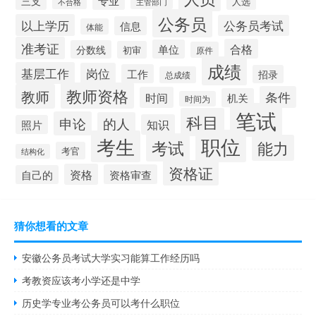
专业
三支
人选
不合格
主管部门
公务员
以上学历
公务员考试
信息
体能
准考证
合格
单位
分数线
初审
原件
成绩
基层工作
岗位
工作
招录
总成绩
教师资格
教师
条件
时间
机关
时间为
笔试
科目
申论
的人
知识
照片
职位
考生
考试
能力
考官
结构化
资格证
资格
资格审查
自己的
猜你想看的文章
安徽公务员考试大学实习能算工作经历吗
考教资应该考小学还是中学
历史学专业考公务员可以考什么职位