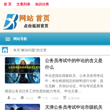
首 页
文章列表
知识分类
网站导航
>
有关“解决问题”的文章
公务员考试中的申论的含义是
什么
申论是指在国家机关、公务员录用考试
中，考生根据指定的材料进行分析，提
出见解，并加以论证。申论考试是具有
模拟公务员日常工作性质的能力考试。 申论主要...
gw
10-23
715
963
文章列表
天津公务员考试申论市级机关