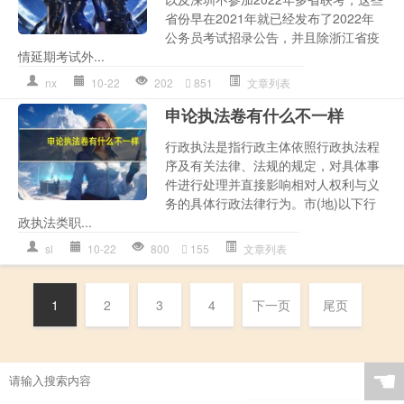
省份早在2021年就已经发布了2022年
公务员考试招录公告，并且除浙江省疫
情延期考试外...
nx
10-22
202
851
文章列表
申论执法卷有什么不一样
行政执法是指行政主体依照行政执法程
序及有关法律、法规的规定，对具体事
件进行处理并直接影响相对人权利与义
务的具体行政法律行为。市(地)以下行
政执法类职...
sl
10-22
800
155
文章列表
1
2
3
4
下一页
尾页
☚