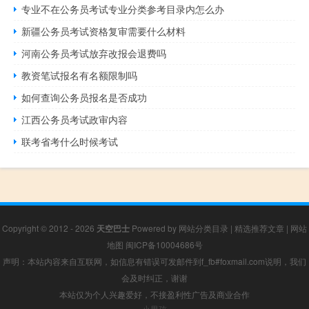
专业不在公务员考试专业分类参考目录内怎么办
新疆公务员考试资格复审需要什么材料
河南公务员考试放弃改报会退费吗
教资笔试报名有名额限制吗
如何查询公务员报名是否成功
江西公务员考试政审内容
联考省考什么时候考试
Copyright © 2012 - 2026
天空巴士
Powered by
网站分类目录
|
精选推荐文章
|
网站
地图
闽ICP备10004686号
声明：本站内容来自互联网，如信息有错误可发邮件到f_fb#foxmail.com说明，我们
会及时纠正，谢谢
本站仅为个人兴趣爱好，不接盈利性广告及商业合作
小男孩