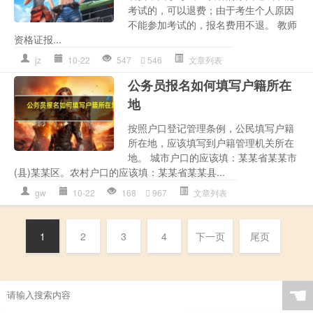
考试的，可以退费；由于考生个人原因
不能参加考试的，报名费用不退。 教师
资格证报...
jz
10-22
547
546
文章列表
公务员报名如何填写户籍所在
地
按照户口登记管理条例，公民填写户籍
所在地，应该填写到户籍管理机关所在
地。 城市户口的应该填：某某省某某市
(县)某某区。农村户口的应该填：某某省某某县...
gw
10-22
168
967
文章列表
1
2
3
4
下一页
尾页
☚