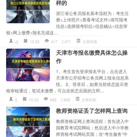
样的
浙江省公务员报名基本流程为：考生注
册>上传照片>查看考试文件>填写报考
信息>选择报考职位>信息确认>信息审
核>网上缴费>报名完成这...
zj
10-23
417
471
文章列表
天津市考报名缴费具体怎么操
作
1、考生首先登录报名平台，点击进入
天津市公开招考公务员网上报名信息系
统。 2、登录后，如果当前状态提示资
格审核通过，笔试未缴费，可点击状态后面的立即...
tj
10-23
682
809
文章列表
教师资格证丢了怎样网上查询
教师资格证网上查询流程：首先进入中
国教育考试院网站；然后进入中小学教
师资格考试网站页面；在“考生服务”中