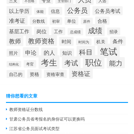
专业
三支
人选
不合格
主管部门
公务员
以上学历
公务员考试
信息
体能
准考证
合格
单位
分数线
初审
原件
成绩
基层工作
岗位
工作
招录
总成绩
教师资格
教师
条件
时间
机关
时间为
笔试
科目
申论
的人
知识
照片
职位
考生
考试
能力
考官
结构化
资格证
资格
资格审查
自己的
猜你想看的文章
教师资格证分数线
甘肃公务员省考报名的身份证可以更换吗
江苏省公务员面试考试类型