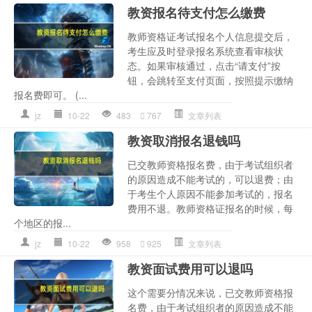
教资报名待支付怎么缴费
教师资格证考试报名个人信息提交后，
考生应及时登录报名系统查看审核状
态。如果审核通过，点击“请支付”按
钮，会跳转至支付页面，按照提示缴纳
报名费即可。 (...
jz
10-22
483
767
文章列表
教资取消报名退钱吗
已交教师资格报名费，由于考试组织者
的原因造成不能考试的，可以退费；由
于考生个人原因不能参加考试的，报名
费用不退。教师资格证报名的时候，每
个地区的报...
jz
10-22
958
925
文章列表
教资面试费用可以退吗
这个需要分情况来说，已交教师资格报
名费，由于考试组织者的原因造成不能