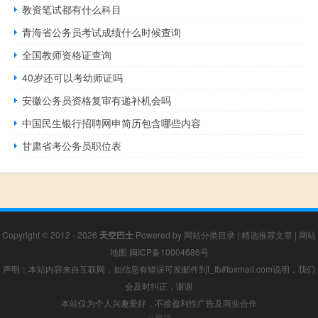
教资笔试都有什么科目
青海省公务员考试成绩什么时候查询
全国教师资格证查询
40岁还可以考幼师证吗
安徽公务员资格复审有递补机会吗
中国民生银行招聘网申简历包含哪些内容
甘肃省考公务员职位表
Copyright © 2012 - 2026
天空巴士
Powered by
网站分类目录
|
精选推荐文章
|
网站
地图
闽ICP备10004686号
声明：本站内容来自互联网，如信息有错误可发邮件到f_fb#foxmail.com说明，我们
会及时纠正，谢谢
本站仅为个人兴趣爱好，不接盈利性广告及商业合作
小男孩