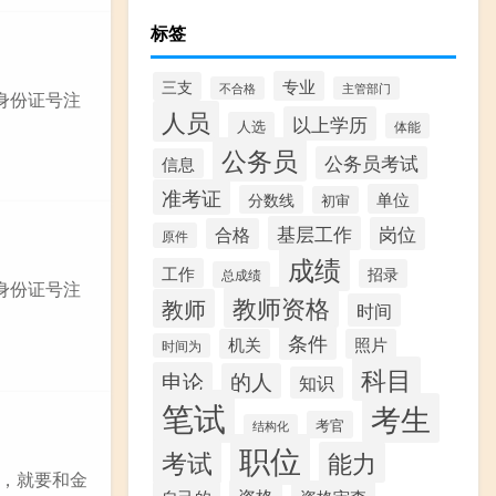
标签
专业
三支
不合格
主管部门
身份证号注
人员
以上学历
人选
体能
公务员
公务员考试
信息
准考证
单位
分数线
初审
基层工作
岗位
合格
原件
成绩
工作
招录
总成绩
身份证号注
教师资格
教师
时间
条件
机关
照片
时间为
科目
申论
的人
知识
笔试
考生
考官
结构化
职位
考试
能力
，就要和金