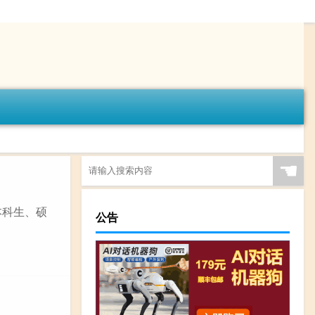
☚
本科生、硕
公告