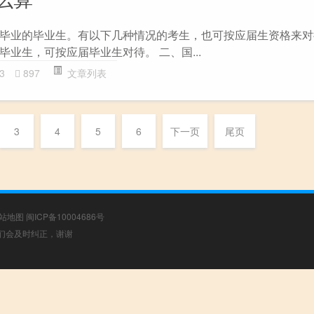
毕业的毕业生。有以下几种情况的考生，也可按应届生资格来对
业生，可按应届毕业生对待。 二、国...
3
897
文章列表
3
4
5
6
下一页
尾页
站地图
闽ICP备10004686号
，我们会及时纠正，谢谢