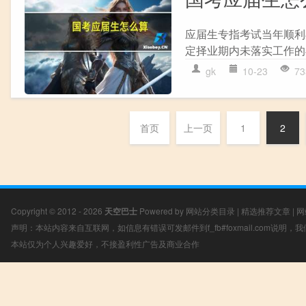
应届生专指考试当年顺利
定择业期内未落实工作的毕
gk
10-23
73
首页
上一页
1
2
Copyright © 2012 - 2026
天空巴士
Powered by
网站分类目录
|
精选推荐文章
|
网
声明：本站内容来自互联网，如信息有错误可发邮件到f_fb#foxmail.com说明
本站仅为个人兴趣爱好，不接盈利性广告及商业合作