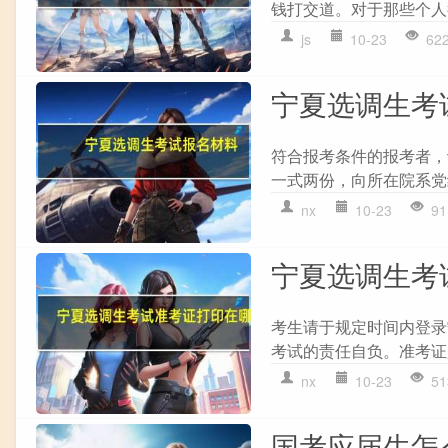
钱打交道。对于那些个人
js
10-23
62
宁夏选调生考
符合报考条件的报考者，
一式两份，向所在院系党
nx
10-23
91
宁夏选调生考
考生请于规定时间内登录
考试的责任自负。准考证
nx
10-23
51
国考应届生怎